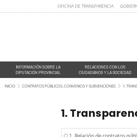
OFICINA DE TRANSPARENCIA
GOBIER
INFORMACIÓN SOBRE LA
RELACIONES CON LOS
DIPUTACIÓN PROVINCIAL
CIUDADANOS Y LA SOCIEDAD
INICIO
CONTRATOS PÚBLICOS, CONVENIOS Y SUBVENCIONES
1. TRAN
1. Transparen
1. Relación de contratos públ