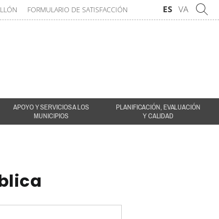
ES
VA
ELLÓN
FORMULARIO DE SATISFACCIÓN
APOYO Y SERVICIOS A LOS
PLANIFICACIÓN, EVALUACIÓN
MUNICIPIOS
Y CALIDAD
blica