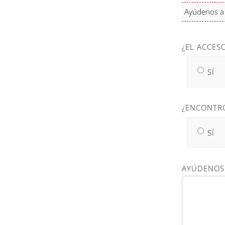
Ayúdenos a m
¿EL ACCES
SÍ
¿ENCONTR
SÍ
AYÚDENOS