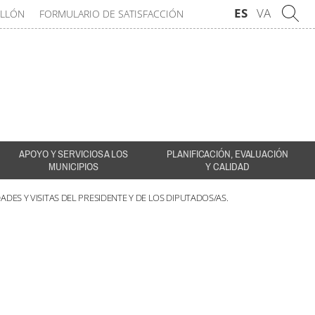
ES
VA
ELLÓN
FORMULARIO DE SATISFACCIÓN
APOYO Y SERVICIOS A LOS
PLANIFICACIÓN, EVALUACIÓN
MUNICIPIOS
Y CALIDAD
DADES Y VISITAS DEL PRESIDENTE Y DE LOS DIPUTADOS/AS.